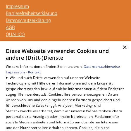
Impressum
Barrierefreiheitserklärung
Datenschutzerklärung
AGB
QUALICO
×
Unsere Bereiche
Diese Webseite verwendet Cookies und
andere (Dritt-)Dienste
Privatkunden
Gewerbekunden
Weitere Informationen finden Sie in unseren:
Datenschutzhinweise
Karriere
Impressum ·
Kontakt
Wir und auch Dritte verwenden auf unserer Webseite
Unternehmen
Technologien, mit Hilfe derer Informationen auf dem Endgerät
Kontakt
gespeichert werden bzw. auf solche Informationen auf dem Endgerät
zugegriffen werden, z.B. Cookies. Ihre personenbezogenen Daten
werden von uns und den eingebundenen Partnern gespeichert und
für verschiedene Zwecke, ggf. Analyse-, Marketing- und
Statistikzwecke verarbeitet, damit wir unseren Webseitenbesuchern
personalisierte Anzeigen oder Inhalte bereitstellen, Funktionen für
soziale Medien anbieten und Informationen über deren Interessen
und das Nutzerverhalten erhalten können. Cookies, die nicht