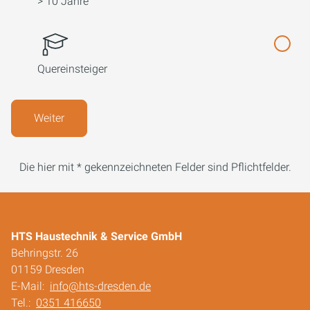
> 10 Jahre
Quereinsteiger
Weiter
Die hier mit * gekennzeichneten Felder sind Pflichtfelder.
HTS Haustechnik & Service GmbH
Behringstr. 26
01159 Dresden
E-Mail:
info@hts-dresden.de
Tel.:
0351 416650