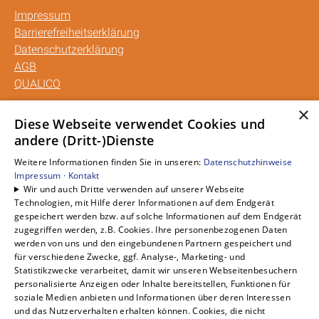
Impressum
Barrierefreiheitserklärung
Datenschutzerklärung
AGB
QUALICO
×
Unsere Bereiche
Diese Webseite verwendet Cookies und
andere (Dritt-)Dienste
Privatkunden
Gewerbekunden
Weitere Informationen finden Sie in unseren:
Datenschutzhinweise
Karriere
Impressum ·
Kontakt
Wir und auch Dritte verwenden auf unserer Webseite
Unternehmen
Technologien, mit Hilfe derer Informationen auf dem Endgerät
Kontakt
gespeichert werden bzw. auf solche Informationen auf dem Endgerät
zugegriffen werden, z.B. Cookies. Ihre personenbezogenen Daten
werden von uns und den eingebundenen Partnern gespeichert und
für verschiedene Zwecke, ggf. Analyse-, Marketing- und
Statistikzwecke verarbeitet, damit wir unseren Webseitenbesuchern
personalisierte Anzeigen oder Inhalte bereitstellen, Funktionen für
soziale Medien anbieten und Informationen über deren Interessen
und das Nutzerverhalten erhalten können. Cookies, die nicht