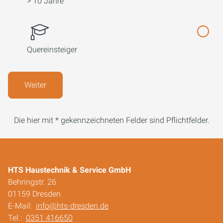
> 10 Jahre
Quereinsteiger
Weiter
Die hier mit * gekennzeichneten Felder sind Pflichtfelder.
HTS Haustechnik & Service GmbH
Behringstr. 26
01159 Dresden
E-Mail:
info@hts-dresden.de
Tel.:
0351 416650