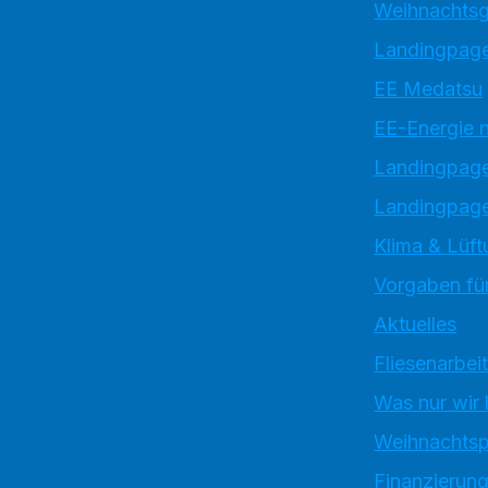
Weihnachtsg
Landingpage
EE Medatsu
EE-Energie 
Landingpag
Landingpage
Klima & Lüft
Vorgaben für
Aktuelles
Fliesenarbei
Was nur wir
Weihnachtsp
Finanzierun