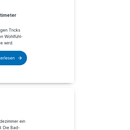
timeter
igen Tricks
en Wohlfühl-
e wird.
terlesen
dezimmer ein
. Die Bad-