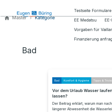
Kontaktieren Sie uns
Testseite Formulare
Master
Kategorie
EE Medatsu
EE-
Vorgaben für Vaill
Finanzierung anfra
Bad
Bad
Komfort & Hygiene
Tipps & Trick
Vor dem Urlaub Wasser laufe
lassen?
Der Beitrag erklärt, warum man nach
längerer Abwesenheit die Wasserle