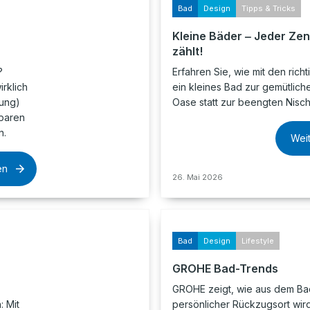
Bad
Design
Tipps & Tricks
Kleine Bäder ‒ Jeder Zen
zählt!
?
Erfahren Sie, wie mit den richt
irklich
ein kleines Bad zur gemütlich
tung)
Oase statt zur beengten Nisch
sparen
n.
Wei
en
26. Mai 2026
Bad
Design
Lifestyle
GROHE Bad-Trends
GROHE zeigt, wie aus dem Ba
 Mit
persönlicher Rückzugsort wird