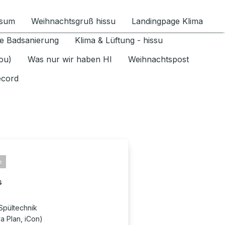
ssum
Weihnachtsgruß hissu
Landingpage Klima
ür Datenschutz 1.6.2026 umschalten
e Badsanierung
Klima & Lüftung - hissu
jou)
Was nur wir haben HI
Weihnachtspost
ecord
e
s
Spültechnik
 Plan, iCon)