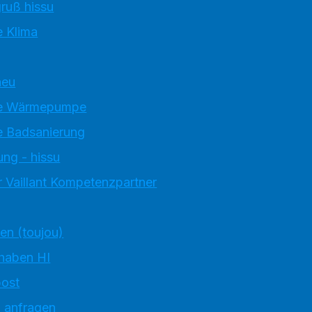
ruß hissu
 Klima
neu
e Wärmepumpe
 Badsanierung
ung - hissu
 Vaillant Kompetenzpartner
ten (toujou)
 haben HI
ost
g anfragen