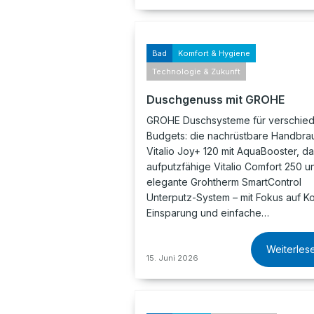
Bad
Komfort & Hygiene
Technologie & Zukunft
Duschgenuss mit GROHE
GROHE Duschsysteme für verschie
Budgets: die nachrüstbare Handbra
Vitalio Joy+ 120 mit AquaBooster, d
aufputzfähige Vitalio Comfort 250 u
elegante Grohtherm SmartControl
Unterputz-System – mit Fokus auf Ko
Einsparung und einfache…
Weiterles
15. Juni 2026