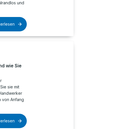
pülrandlos und
terlesen
nd wie Sie
r
ie sie mit
 Handwerker
n von Anfang
terlesen