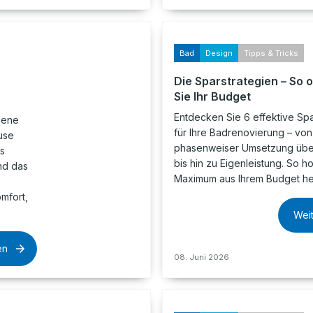
Bad
Design
Tipps & Tricks
Die Sparstrategien – So 
Sie Ihr Budget
Entdecken Sie 6 effektive Spa
dene
für Ihre Badrenovierung – von
use
phasenweiser Umsetzung über
as
bis hin zu Eigenleistung. So h
nd das
Maximum aus Ihrem Budget he
mfort,
Wei
en
08. Juni 2026