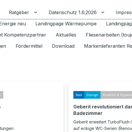
Ratgeber
Datenschutz 1.6.2026
Impre
Untermenü für Ratgeber umschalten
Untermenü f
Energie neu
Landingpage Wärmepumpe
Landingpag
ant Kompetenzpartner
Aktuelles
Fliesenarbeiten (tou
gen
Fördermittel
Download
Markenlieferanten R
s
Bad
Design
Komfort & Hygien
n
Geberit revolutioniert da
Badezimmer
Geberit erweitert TurboFlush-
itungen
auf eckige WC-Serien (Renova