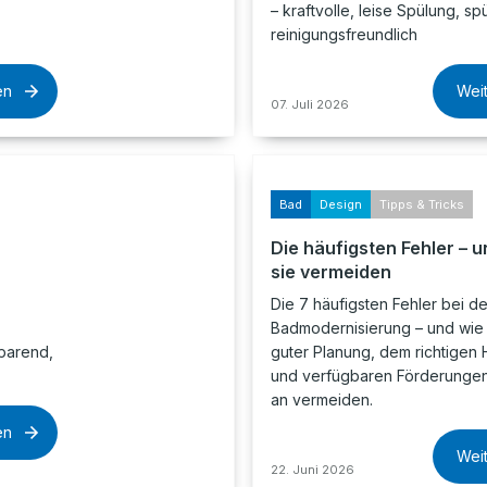
– kraftvolle, leise Spülung, s
.
reinigungsfreundlich
en
Wei
07. Juli 2026
Bad
Design
Tipps & Tricks
Die häufigsten Fehler – u
sie vermeiden
,
Die 7 häufigsten Fehler bei de
Badmodernisierung – und wie S
parend,
guter Planung, dem richtigen
und verfügbaren Förderunge
an vermeiden.
en
Wei
22. Juni 2026