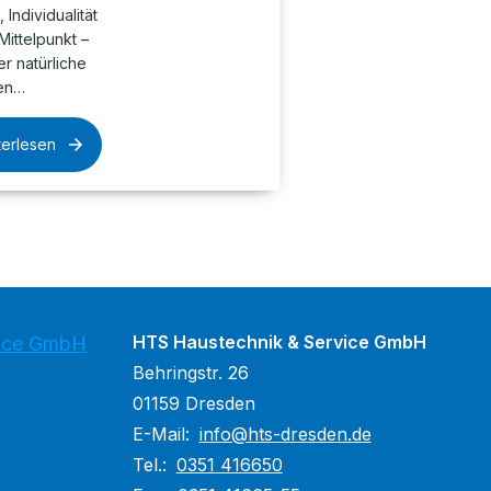
Individualität
Mittelpunkt –
r natürliche
hen…
terlesen
HTS Haustechnik & Service GmbH
vice GmbH
Behringstr. 26
01159 Dresden
E-Mail:
info@hts-dresden.de
Tel.:
0351 416650