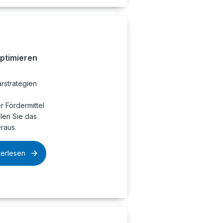
optimieren
rstrategien
 Fördermittel
olen Sie das
raus.
terlesen