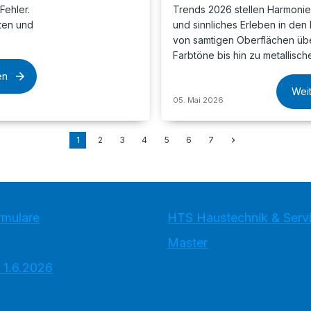
Fehler.
Trends 2026 stellen Harmonie, 
lten und
und sinnliches Erleben in den 
von samtigen Oberflächen übe
Farbtöne bis hin zu metallisc
en
Wei
05. Mai 2026
1
2
3
4
5
6
7
rmulare
HTS Haustechnik & Ser
Master
 1.6.2026