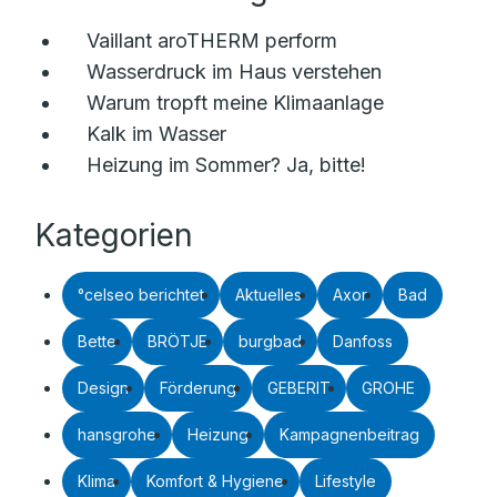
Vaillant aroTHERM perform
Wasserdruck im Haus verstehen
Warum tropft meine Klimaanlage
Kalk im Wasser
Heizung im Sommer? Ja, bitte!
Kategorien
°celseo berichtet
Aktuelles
Axor
Bad
Bette
BRÖTJE
burgbad
Danfoss
Design
Förderung
GEBERIT
GROHE
hansgrohe
Heizung
Kampagnenbeitrag
Klima
Komfort & Hygiene
Lifestyle