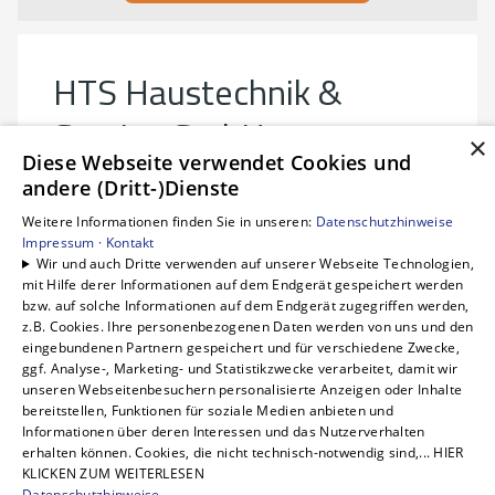
Weitere Informationen finden Sie in unserer
Datenschutzerklärung.
HTS Haustechnik &
Cookie-Einstellungen öffnen
Service GmbH
×
Diese Webseite verwendet Cookies und
Behringstr. 26
andere (Dritt-)Dienste
01159 Dresden
Weitere Informationen finden Sie in unseren:
Datenschutzhinweise
Tel:
0351 416650
Impressum ·
Kontakt
E-Mail:
info@hts-dresden.de
Wir und auch Dritte verwenden auf unserer Webseite Technologien,
mit Hilfe derer Informationen auf dem Endgerät gespeichert werden
Geschäftszeiten
bzw. auf solche Informationen auf dem Endgerät zugegriffen werden,
z.B. Cookies. Ihre personenbezogenen Daten werden von uns und den
Mo: 07:00 - 16:00 Uhr
eingebundenen Partnern gespeichert und für verschiedene Zwecke,
Di-Do: 07:00 - 18:00 Uhr
ggf. Analyse-, Marketing- und Statistikzwecke verarbeitet, damit wir
Fr: 07:30 - 13:00 Uhr
unseren Webseitenbesuchern personalisierte Anzeigen oder Inhalte
bereitstellen, Funktionen für soziale Medien anbieten und
Informationen über deren Interessen und das Nutzerverhalten
Kontakt aufnehmen
erhalten können. Cookies, die nicht technisch-notwendig sind,... HIER
KLICKEN ZUM WEITERLESEN
Datenschutzhinweise