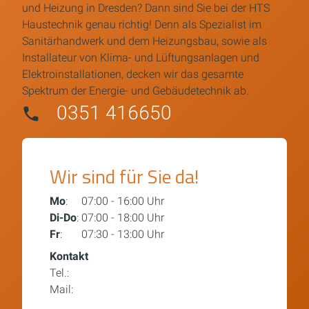
und Heizung in Dresden? Dann sind Sie bei der HTS
Haustechnik genau richtig! Denn als Spezialist im
Sanitärhandwerk und dem Heizungsbau, sowie als
Installateur von Klima- und Lüftungsanlagen und
Elektroinstallationen, decken wir das gesamte
Spektrum der Energie- und Gebäudetechnik ab.
0351 416650
Wir sind für Sie da!
Mo
: 07:00 - 16:00 Uhr
Di-Do
: 07:00 - 18:00 Uhr
Fr
: 07:30 - 13:00 Uhr
Kontakt
Tel.:
0351 416650
Mail:
info@hts-dresden.de