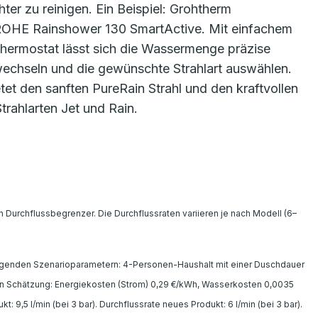
ter zu reinigen. Ein Beispiel: Grohtherm
ROHE Rainshower 130 SmartActive. Mit einfachem
ermostat lässt sich die Wassermenge präzise
chseln und die gewünschte Strahlart auswählen.
et den sanften PureRain Strahl und den kraftvollen
trahlarten Jet und Rain.
Durchflussbegrenzer. Die Durchflussraten variieren je nach Modell (6–
lgenden Szenarioparametern: 4-Personen-Haushalt mit einer Duschdauer
en Schätzung: Energiekosten (Strom) 0,29 €/kWh, Wasserkosten 0,0035
 9,5 l/min (bei 3 bar). Durchflussrate neues Produkt: 6 l/min (bei 3 bar).