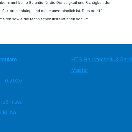
rnimmt keine Garantie für die Genauigkeit und Richtigkeit der
Faktoren abhängt und daher unverbindlich ist. Dies betrifft
alten sowie die technischen Installationen vor Ort.
rmulare
HTS Haustechnik & Ser
Master
 1.6.2026
ruß hissu
 Klima