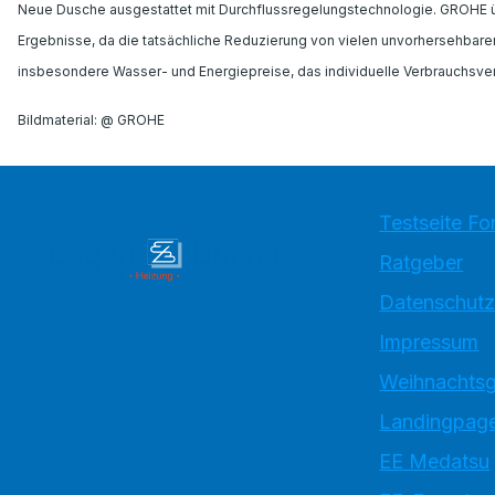
Neue Dusche ausgestattet mit Durchflussregelungstechnologie. GROHE übe
Ergebnisse, da die tatsächliche Reduzierung von vielen unvorhersehbaren 
insbesondere Wasser- und Energiepreise, das individuelle Verbrauchsverh
Bildmaterial: @ GROHE
Testseite Fo
Ratgeber
Datenschutz
Impressum
Weihnachtsg
Landingpage
EE Medatsu