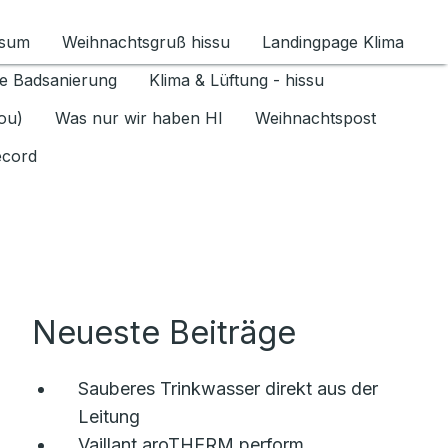
ssum
Weihnachtsgruß hissu
Landingpage Klima
ür Datenschutz 1.6.2026 umschalten
e Badsanierung
Klima & Lüftung - hissu
jou)
Was nur wir haben HI
Weihnachtspost
ecord
Neueste Beiträge
Sauberes Trinkwasser direkt aus der
Leitung
Vaillant aroTHERM perform