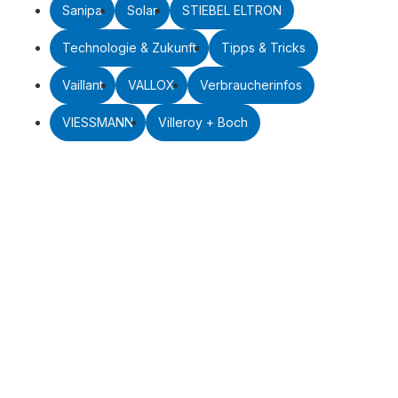
Sanipa
Solar
STIEBEL ELTRON
Technologie & Zukunft
Tipps & Tricks
Vaillant
VALLOX
Verbraucherinfos
VIESSMANN
Villeroy + Boch