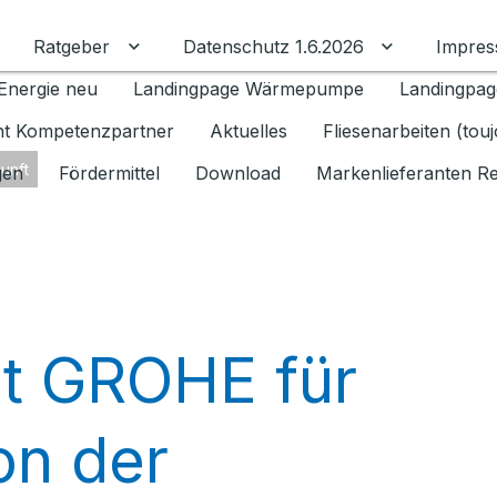
Ratgeber
Datenschutz 1.6.2026
Impre
Untermenü für Ratgeber umschalten
Untermenü f
Energie neu
Landingpage Wärmepumpe
Landingpag
ant Kompetenzpartner
Aktuelles
Fliesenarbeiten (tou
unft
gen
Fördermittel
Download
Markenlieferanten R
t GROHE für
on der