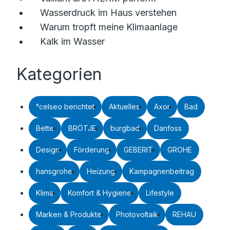
Wasserdruck im Haus verstehen
Warum tropft meine Klimaanlage
Kalk im Wasser
Kategorien
°celseo berichtet
Aktuelles
Axor
Bad
Bette
BRÖTJE
burgbad
Danfoss
Design
Förderung
GEBERIT
GROHE
hansgrohe
Heizung
Kampagnenbeitrag
Klima
Komfort & Hygiene
Lifestyle
Marken & Produkte
Photovoltaik
REHAU