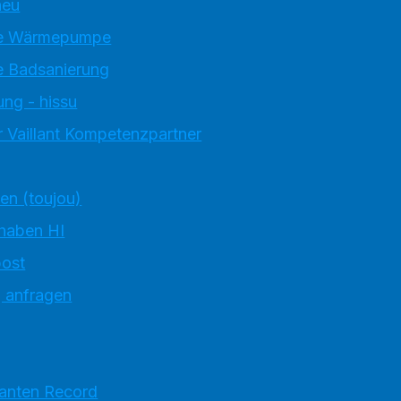
neu
e Wärmepumpe
 Badsanierung
ung - hissu
 Vaillant Kompetenzpartner
ten (toujou)
 haben HI
ost
g anfragen
ranten Record