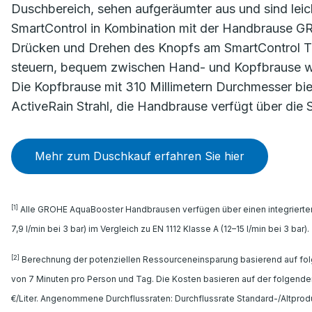
Duschbereich, sehen aufgeräumter aus und sind leich
SmartControl in Kombination mit der Handbrause G
Drücken und Drehen des Knopfs am SmartControl Th
steuern, bequem zwischen Hand- und Kopfbrause we
Die Kopfbrause mit 310 Millimetern Durchmesser biet
ActiveRain Strahl, die Handbrause verfügt über die S
Mehr zum Duschkauf erfahren Sie hier
[1]
Alle GROHE AquaBooster Handbrausen verfügen über einen integrierten 
7,9 l/min bei 3 bar) im Vergleich zu EN 1112 Klasse A (12–15 l/min bei 3 bar).
[2]
Berechnung der potenziellen Ressourceneinsparung basierend auf fo
von 7 Minuten pro Person und Tag. Die Kosten basieren auf der folgend
€/Liter. Angenommene Durchflussraten: Durchflussrate Standard-/Altprodukt: