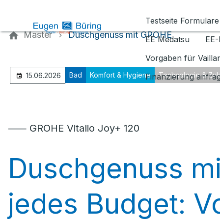
Kontaktieren Sie uns
Testseite Formulare
Master
Duschgenuss mit GROHE
EE Medatsu
EE-
Vorgaben für Vaill
Bad
Komfort & Hygiene
Technologie & Zuk
15.06.2026
Finanzierung anfra
⸺ GROHE Vitalio Joy+ 120
Duschgenuss mi
jedes Budget: V