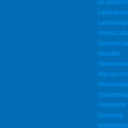
EE-Energie 
Landingpag
Landingpage
Klima & Lüft
Vorgaben für
Aktuelles
Fliesenarbei
Was nur wir
Weihnachtsp
Finanzierun
Fördermittel
Download
Markenliefe