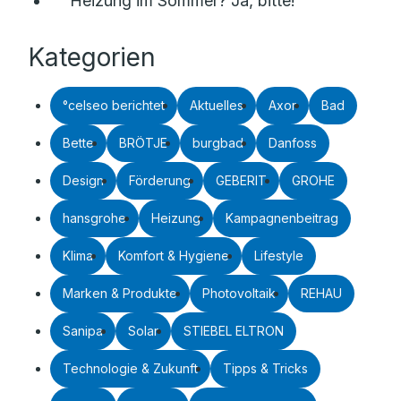
Heizung im Sommer? Ja, bitte!
Kategorien
°celseo berichtet
Aktuelles
Axor
Bad
Bette
BRÖTJE
burgbad
Danfoss
Design
Förderung
GEBERIT
GROHE
hansgrohe
Heizung
Kampagnenbeitrag
Klima
Komfort & Hygiene
Lifestyle
Marken & Produkte
Photovoltaik
REHAU
Sanipa
Solar
STIEBEL ELTRON
Technologie & Zukunft
Tipps & Tricks