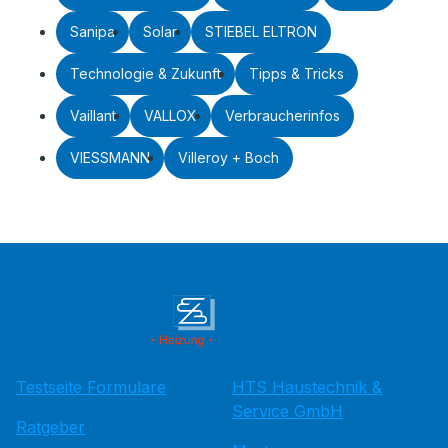
Sanipa
Solar
STIEBEL ELTRON
Technologie & Zukunft
Tipps & Tricks
Vaillant
VALLOX
Verbraucherinfos
VIESSMANN
Villeroy + Boch
Testseite Formulare
HTS Haustechnik &
Service GmbH
Ratgeber