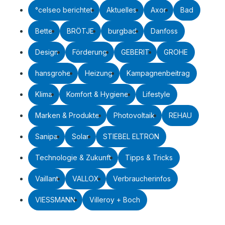
°celseo berichtet
Aktuelles
Axor
Bad
Bette
BRÖTJE
burgbad
Danfoss
Design
Förderung
GEBERIT
GROHE
hansgrohe
Heizung
Kampagnenbeitrag
Klima
Komfort & Hygiene
Lifestyle
Marken & Produkte
Photovoltaik
REHAU
Sanipa
Solar
STIEBEL ELTRON
Technologie & Zukunft
Tipps & Tricks
Vaillant
VALLOX
Verbraucherinfos
VIESSMANN
Villeroy + Boch