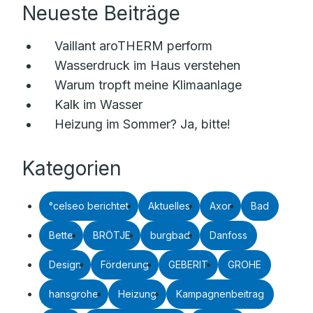
Neueste Beiträge
Vaillant aroTHERM perform
Wasserdruck im Haus verstehen
Warum tropft meine Klimaanlage
Kalk im Wasser
Heizung im Sommer? Ja, bitte!
Kategorien
°celseo berichtet
Aktuelles
Axor
Bad
Bette
BRÖTJE
burgbad
Danfoss
Design
Förderung
GEBERIT
GROHE
hansgrohe
Heizung
Kampagnenbeitrag