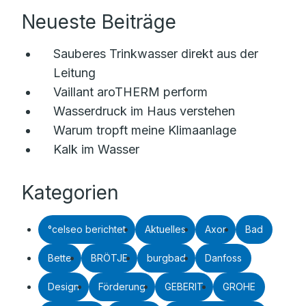
Neueste Beiträge
Sauberes Trinkwasser direkt aus der
Leitung
Vaillant aroTHERM perform
Wasserdruck im Haus verstehen
Warum tropft meine Klimaanlage
Kalk im Wasser
Kategorien
°celseo berichtet
Aktuelles
Axor
Bad
Bette
BRÖTJE
burgbad
Danfoss
Design
Förderung
GEBERIT
GROHE