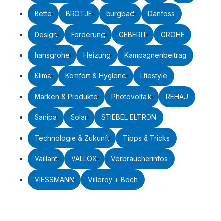
Bette
BRÖTJE
burgbad
Danfoss
Design
Förderung
GEBERIT
GROHE
hansgrohe
Heizung
Kampagnenbeitrag
Klima
Komfort & Hygiene
Lifestyle
Marken & Produkte
Photovoltaik
REHAU
Sanipa
Solar
STIEBEL ELTRON
Technologie & Zukunft
Tipps & Tricks
Vaillant
VALLOX
Verbraucherinfos
VIESSMANN
Villeroy + Boch