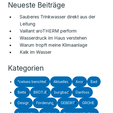
Neueste Beiträge
Sauberes Trinkwasser direkt aus der
Leitung
Vaillant aroTHERM perform
Wasserdruck im Haus verstehen
Warum tropft meine Klimaanlage
Kalk im Wasser
Kategorien
°celseo berichtet
Aktuelles
Axor
Bad
Bette
BRÖTJE
burgbad
Danfoss
Design
Förderung
GEBERIT
GROHE