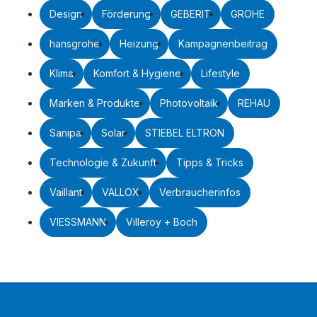
Design
Förderung
GEBERIT
GROHE
hansgrohe
Heizung
Kampagnenbeitrag
Klima
Komfort & Hygiene
Lifestyle
Marken & Produkte
Photovoltaik
REHAU
Sanipa
Solar
STIEBEL ELTRON
Technologie & Zukunft
Tipps & Tricks
Vaillant
VALLOX
Verbraucherinfos
VIESSMANN
Villeroy + Boch