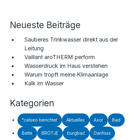
Neueste Beiträge
Sauberes Trinkwasser direkt aus der
Leitung
Vaillant aroTHERM perform
Wasserdruck im Haus verstehen
Warum tropft meine Klimaanlage
Kalk im Wasser
Kategorien
°celseo berichtet
Aktuelles
Axor
Bad
Bette
BRÖTJE
burgbad
Danfoss