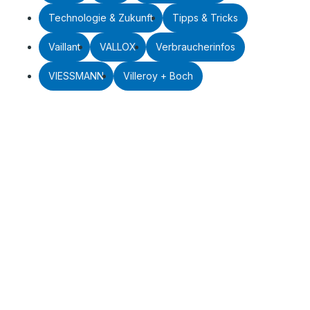
Technologie & Zukunft
Tipps & Tricks
Vaillant
VALLOX
Verbraucherinfos
VIESSMANN
Villeroy + Boch