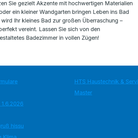
n Sie gezielt Akzente mit hochwertigen Materialien
oder ein kleiner Wandgarten bringen Leben ins Bad
ps wird Ihr kleines Bad zur großen Überraschung –
perfekt vereint. Lassen Sie sich von den
gestaltetes Badezimmer in vollen Zügen!
rmulare
HTS Haustechnik & Ser
Master
 1.6.2026
ruß hissu
 Klima