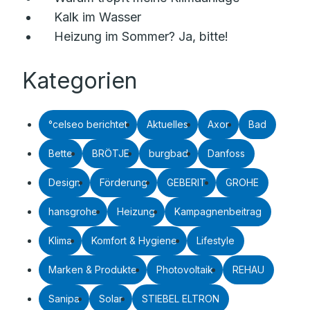
Kalk im Wasser
Heizung im Sommer? Ja, bitte!
Kategorien
°celseo berichtet
Aktuelles
Axor
Bad
Bette
BRÖTJE
burgbad
Danfoss
Design
Förderung
GEBERIT
GROHE
hansgrohe
Heizung
Kampagnenbeitrag
Klima
Komfort & Hygiene
Lifestyle
Marken & Produkte
Photovoltaik
REHAU
Sanipa
Solar
STIEBEL ELTRON