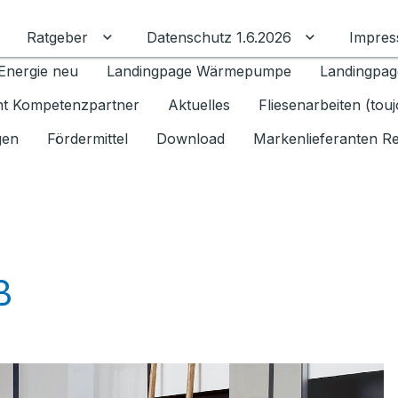
Ratgeber
Datenschutz 1.6.2026
Impre
Untermenü für Ratgeber umschalten
Untermenü f
Energie neu
Landingpage Wärmepumpe
Landingpag
ant Kompetenzpartner
Aktuelles
Fliesenarbeiten (tou
gen
Fördermittel
Download
Markenlieferanten R
ß