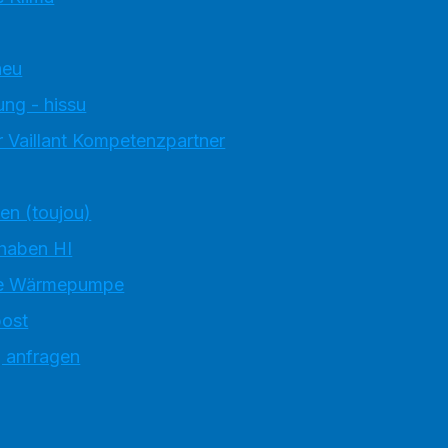
neu
ung - hissu
 Vaillant Kompetenzpartner
ten (toujou)
 haben HI
e Wärmepumpe
ost
g anfragen