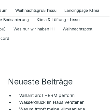
ssum
Weihnachtsgruß hissu
Landingpage Klima
ür Datenschutz 1.6.2026 umschalten
e Badsanierung
Klima & Lüftung - hissu
jou)
Was nur wir haben HI
Weihnachtspost
ecord
Neueste Beiträge
Vaillant aroTHERM perform
Wasserdruck im Haus verstehen
Warum tropft meine Klimaanlage