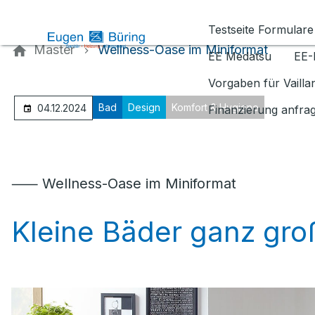
Kontaktieren Sie uns
Testseite Formulare
Master
Wellness-Oase im Miniformat
EE Medatsu
EE-
Vorgaben für Vaill
Bad
Design
Komfort & Hygiene
04.12.2024
Finanzierung anfra
⸺ Wellness-Oase im Miniformat
Kleine Bäder ganz gro