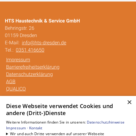
HTS Haustechnik & Service GmbH
Behringstr. 26
01159 Dresden
E-Mail:
info@hts-dresden.de
Tel.:
0351 416650
Impressum
Barrierefreiheitserklärung
Datenschutzerklärung
AGB
QUALICO
×
Unsere Bereiche
Diese Webseite verwendet Cookies und
andere (Dritt-)Dienste
Privatkunden
Gewerbekunden
Weitere Informationen finden Sie in unseren:
Datenschutzhinweise
Karriere
Impressum ·
Kontakt
Wir und auch Dritte verwenden auf unserer Webseite
Unternehmen