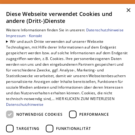
×
Unsere Bereiche
Diese Webseite verwendet Cookies und
andere (Dritt-)Dienste
Privatkunden
Gewerbekunden
Weitere Informationen finden Sie in unseren:
Datenschutzhinweise
Karriere
Impressum ·
Kontakt
Wir und auch Dritte verwenden auf unserer Webseite
Unternehmen
Technologien, mit Hilfe derer Informationen auf dem Endgerät
Kontakt
gespeichert werden bzw. auf solche Informationen auf dem Endgerät
zugegriffen werden, z.B. Cookies. Ihre personenbezogenen Daten
werden von uns und den eingebundenen Partnern gespeichert und
für verschiedene Zwecke, ggf. Analyse-, Marketing- und
Statistikzwecke verarbeitet, damit wir unseren Webseitenbesuchern
personalisierte Anzeigen oder Inhalte bereitstellen, Funktionen für
soziale Medien anbieten und Informationen über deren Interessen
und das Nutzerverhalten erhalten können. Cookies, die nicht
technisch-notwendig sind,... HIER KLICKEN ZUM WEITERLESEN
Datenschutzhinweise
NOTWENDIGE COOKIES
PERFORMANCE
TARGETING
FUNKTIONALITÄT