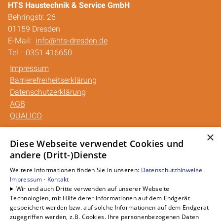
HTS Haustechnik & Service GmbH
Behringstr. 26
01159 Dresden
E-Mail:
info@hts-dresden.de
Tel.:
0351 416650
Impressum
Barrierefreiheitserklärung
Datenschutzerklärung
AGB
QUALICO
×
Unsere Bereiche
Diese Webseite verwendet Cookies und
andere (Dritt-)Dienste
Privatkunden
Gewerbekunden
Weitere Informationen finden Sie in unseren:
Datenschutzhinweise
Karriere
Impressum ·
Kontakt
Wir und auch Dritte verwenden auf unserer Webseite
Unternehmen
Technologien, mit Hilfe derer Informationen auf dem Endgerät
Kontakt
gespeichert werden bzw. auf solche Informationen auf dem Endgerät
zugegriffen werden, z.B. Cookies. Ihre personenbezogenen Daten