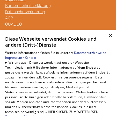
Barrierefreiheitserklärung
Datenschutzerklärung
AGB
QUALICO
×
Unsere Bereiche
Diese Webseite verwendet Cookies und
andere (Dritt-)Dienste
Privatkunden
Gewerbekunden
Weitere Informationen finden Sie in unseren:
Datenschutzhinweise
Karriere
Impressum ·
Kontakt
Wir und auch Dritte verwenden auf unserer Webseite
Unternehmen
Technologien, mit Hilfe derer Informationen auf dem Endgerät
Kontakt
gespeichert werden bzw. auf solche Informationen auf dem Endgerät
zugegriffen werden, z.B. Cookies. Ihre personenbezogenen Daten
werden von uns und den eingebundenen Partnern gespeichert und
für verschiedene Zwecke, ggf. Analyse-, Marketing- und
Statistikzwecke verarbeitet, damit wir unseren Webseitenbesuchern
personalisierte Anzeigen oder Inhalte bereitstellen, Funktionen für
soziale Medien anbieten und Informationen über deren Interessen
und das Nutzerverhalten erhalten können. Cookies, die nicht
technisch-notwendig sind,... HIER KLICKEN ZUM WEITERLESEN