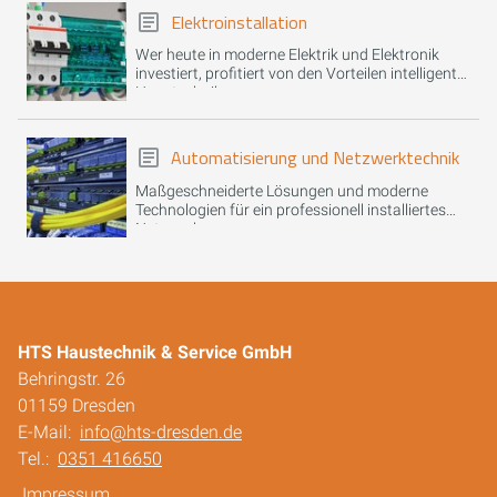
Elektroinstallation
Wer heute in moderne Elektrik und Elektronik
investiert, profitiert von den Vorteilen intelligenter
Haustechnik.
Automatisierung und Netzwerktechnik
Maßgeschneiderte Lösungen und moderne
Technologien für ein professionell installiertes
Netzwerk.
HTS Haustechnik & Service GmbH
Behringstr. 26
01159 Dresden
E-Mail:
info@hts-dresden.de
Tel.:
0351 416650
Impressum