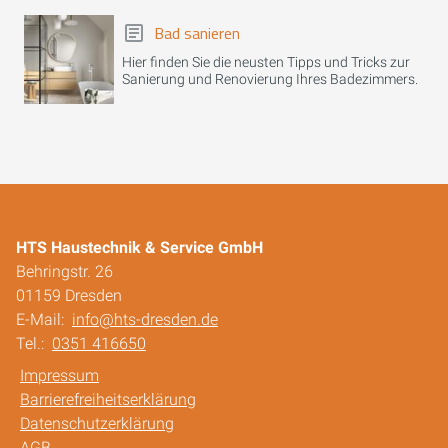
Bad sanieren
Hier finden Sie die neusten Tipps und Tricks zur
Sanierung und Renovierung Ihres Badezimmers.
HTS Haustechnik & Service GmbH
Behringstr. 26
01159 Dresden
E-Mail:
info@hts-dresden.de
Tel.:
0351 416650
Impressum
Barrierefreiheitserklärung
Datenschutzerklärung
AGB