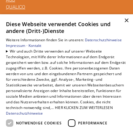
QUALICO
×
Unsere Bereiche
Diese Webseite verwendet Cookies und
andere (Dritt-)Dienste
Privatkunden
Gewerbekunden
Weitere Informationen finden Sie in unseren:
Datenschutzhinweise
Karriere
Impressum ·
Kontakt
Wir und auch Dritte verwenden auf unserer Webseite
Unternehmen
Technologien, mit Hilfe derer Informationen auf dem Endgerät
Kontakt
gespeichert werden bzw. auf solche Informationen auf dem Endgerät
zugegriffen werden, z.B. Cookies. Ihre personenbezogenen Daten
werden von uns und den eingebundenen Partnern gespeichert und
für verschiedene Zwecke, ggf. Analyse-, Marketing- und
Statistikzwecke verarbeitet, damit wir unseren Webseitenbesuchern
personalisierte Anzeigen oder Inhalte bereitstellen, Funktionen für
soziale Medien anbieten und Informationen über deren Interessen
und das Nutzerverhalten erhalten können. Cookies, die nicht
technisch-notwendig sind,... HIER KLICKEN ZUM WEITERLESEN
Datenschutzhinweise
NOTWENDIGE COOKIES
PERFORMANCE