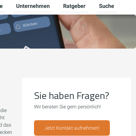
re
Unternehmen
Ratgeber
Suche
mschalten
ü für Gewerbekunden umschalten
Untermenü für Karriere umschalten
Untermenü für Unternehmen um
Untermenü für R
Sie haben Fragen?
Wir beraten Sie gern persönlich!
 die
cht
nd das
Jetzt Kontakt aufnehmen!
decken