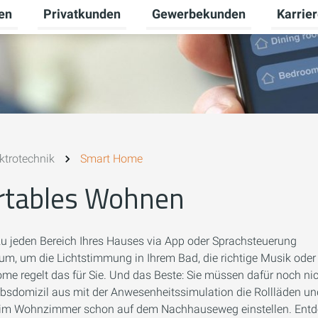
en
Privatkunden
Gewerbekunden
Karrie
Untermenü für Erneuerbare Energien umschalten
Untermenü für Privatkunden u
Untermen
ktrotechnik
Smart Home
rtables Wohnen
ezu jeden Bereich Ihres Hauses via App oder Sprachsteuerung
m, um die Lichtstimmung in Ihrem Bad, die richtige Musik oder
me regelt das für Sie. Und das Beste: Sie müssen dafür noch ni
aubsdomizil aus mit der Anwesenheitssimulation die Rollläden u
ur im Wohnzimmer schon auf dem Nachhauseweg einstellen. Ent