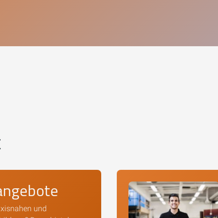
t
angebote
axisnahen und