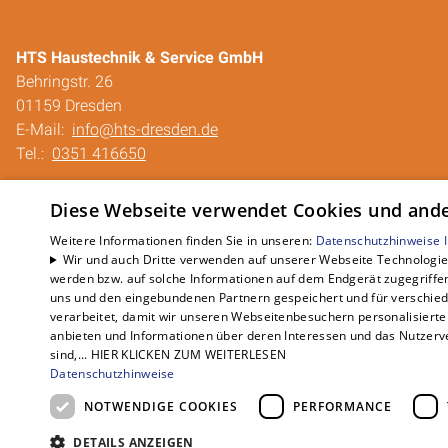
HTS Haustechnik & Service GmbH
Behringstr. 26
01159 Dresden
E-Mail:
info@hts-dresden.de
Tel.:
0351 416650
Impressum
Diese Webseite verwendet Cookies und ander
Barrierefreiheitserklärung
Weitere Informationen finden Sie in unseren:
Datenschutzhinweise
Datenschutzerklärung
Wir und auch Dritte verwenden auf unserer Webseite Technologien
AGB
werden bzw. auf solche Informationen auf dem Endgerät zugegriffe
QUALICO
uns und den eingebundenen Partnern gespeichert und für verschiede
verarbeitet, damit wir unseren Webseitenbesuchern personalisierte 
anbieten und Informationen über deren Interessen und das Nutzerve
sind,... HIER KLICKEN ZUM WEITERLESEN
Datenschutzhinweise
NOTWENDIGE COOKIES
PERFORMANCE
DETAILS ANZEIGEN