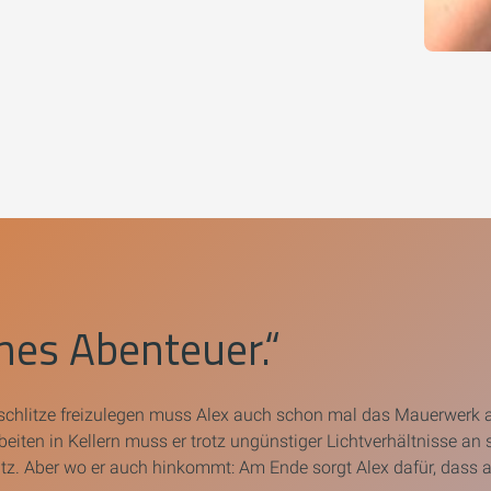
ines Abenteuer.“
chlitze freizulegen muss Alex auch schon mal das Mauerwerk a
eiten in Kellern muss er trotz ungünstiger Lichtverhältnisse an 
satz. Aber wo er auch hinkommt: Am Ende sorgt Alex dafür, dass al