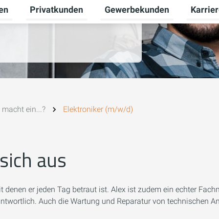
en
Privatkunden
Gewerbekunden
Karrie
Untermenü für Erneuerbare Energien umschalten
Untermenü für Privatkunden u
Untermen
macht ein...?
Elektroniker (m/w/d)
sich aus
 denen er jeden Tag betraut ist. Alex ist zudem ein echter Fach
antwortlich. Auch die Wartung und Reparatur von technischen 