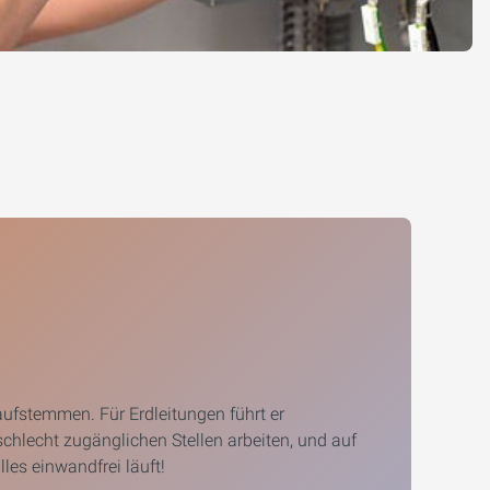
ufstemmen. Für Erdleitungen führt er
schlecht zugänglichen Stellen arbeiten, und auf
les einwandfrei läuft!