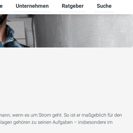
re
Unternehmen
Ratgeber
Suche
mschalten
ü für Gewerbekunden umschalten
Untermenü für Karriere umschalten
Untermenü für Unternehmen um
Untermenü für R
mann, wenn es um Strom geht. So ist er maßgeblich für den
Anlagen gehören zu seinen Aufgaben – insbesondere im