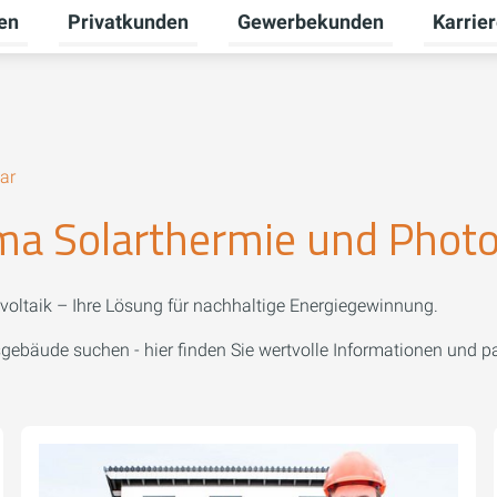
en
Privatkunden
Gewerbekunden
Karrie
Untermenü für Erneuerbare Energien umschalten
Untermenü für Privatkunden u
Untermen
ar
 Solarthermie und Photo
voltaik – Ihre Lösung für nachhaltige Energiegewinnung.
sgebäude suchen - hier finden Sie wertvolle Informationen und 