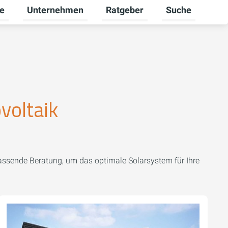
re
Unternehmen
Ratgeber
Suche
mschalten
ü für Gewerbekunden umschalten
Untermenü für Karriere umschalten
Untermenü für Unternehmen um
Untermenü für R
voltaik
passende Beratung, um das optimale Solarsystem für Ihre