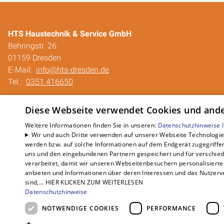
HTS Haustechnik & Service GmbH
Behringstr. 26
01159 Dresden
E-Mail:
info@hts-dresden.de
Tel.:
0351 416650
Impressum
Diese Webseite verwendet Cookies und ander
Barrierefreiheitserklärung
Datenschutzerklärung
Weitere Informationen finden Sie in unseren:
Datenschutzhinweise
Wir und auch Dritte verwenden auf unserer Webseite Technologien
AGB
werden bzw. auf solche Informationen auf dem Endgerät zugegriffe
QUALICO
uns und den eingebundenen Partnern gespeichert und für verschiede
verarbeitet, damit wir unseren Webseitenbesuchern personalisierte 
anbieten und Informationen über deren Interessen und das Nutzerve
sind,... HIER KLICKEN ZUM WEITERLESEN
Datenschutzhinweise
NOTWENDIGE COOKIES
PERFORMANCE