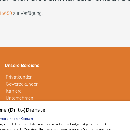
16650
zur Verfügung.
Unsere Bereiche
Privatkunden
Gewerbekunden
Karriere
Unternehmen
Kontakt
e (Dritt-)Dienste
Impressum ·
Kontakt
, mit Hilfe derer Informationen auf dem Endgerät gespeichert
n werden, z.B. Cookies. Ihre personenbezogenen Daten werden von