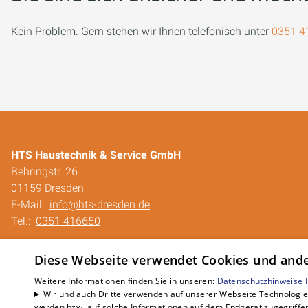
Kein Problem. Gern stehen wir Ihnen telefonisch unter
0351 4
HTS Haustechnik & Service GmbH
Behringstr. 26
01159 Dresden
E-Mail:
info@hts-dresden.de
Tel.:
0351 416650
Impressum
Diese Webseite verwendet Cookies und ander
Barrierefreiheitserklärung
Datenschutzerklärung
Weitere Informationen finden Sie in unseren:
Datenschutzhinweise
Wir und auch Dritte verwenden auf unserer Webseite Technologien
AGB
werden bzw. auf solche Informationen auf dem Endgerät zugegriffe