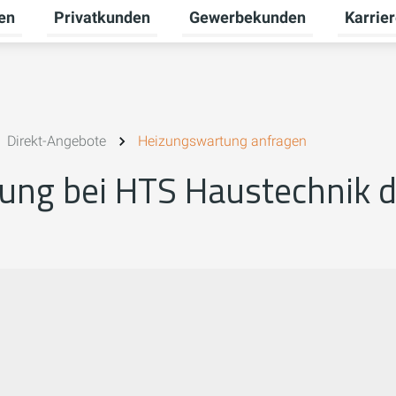
en
Privatkunden
Gewerbekunden
Karrie
Untermenü für Erneuerbare Energien umschalten
Untermenü für Privatkunden u
Untermen
Direkt-Angebote
Heizungswartung anfragen
ng bei HTS Haustechnik d