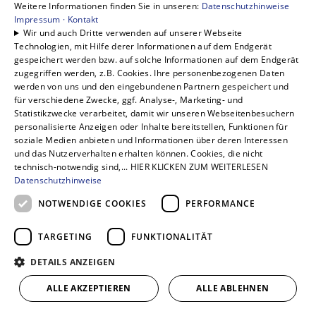
Weitere Informationen finden Sie in unseren:
Datenschutzhinweise
einem Stellenangebot?
Impressum ·
Kontakt
Wir und auch Dritte verwenden auf unserer Webseite
Technologien, mit Hilfe derer Informationen auf dem Endgerät
Wir sind immer auf der Suche nach
gespeichert werden bzw. auf solche Informationen auf dem Endgerät
motivierten und engagierten
zugegriffen werden, z.B. Cookies. Ihre personenbezogenen Daten
werden von uns und den eingebundenen Partnern gespeichert und
Mitarbeitenden, die mit uns gemeinsam
für verschiedene Zwecke, ggf. Analyse-, Marketing- und
Großartiges für unsere Kunden leisten
Statistikzwecke verarbeitet, damit wir unseren Webseitenbesuchern
wollen.
personalisierte Anzeigen oder Inhalte bereitstellen, Funktionen für
soziale Medien anbieten und Informationen über deren Interessen
Daniela Vogel
und das Nutzerverhalten erhalten können. Cookies, die nicht
Assistenz der Geschäftsleitung
technisch-notwendig sind,... HIER KLICKEN ZUM WEITERLESEN
Datenschutzhinweise
info@hts-dresden.de
NOTWENDIGE COOKIES
PERFORMANCE
0351 4166549
TARGETING
FUNKTIONALITÄT
DETAILS ANZEIGEN
ALLE AKZEPTIEREN
ALLE ABLEHNEN