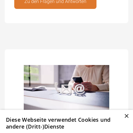
Zu den Fragen und Antworten
×
Hast du Fragen zur
Diese Webseite verwendet Cookies und
andere (Dritt-)Dienste
Ausbildung oder zu