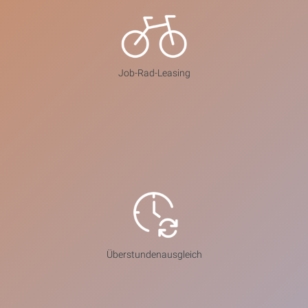
Job-Rad-Leasing
Überstundenausgleich