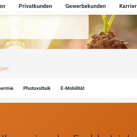
en
Privatkunden
Gewerbekunden
Karrie
Untermenü für Erneuerbare Energien umschalten
Untermenü für Privatkunden u
Untermen
 Installationen für Heizung,
gien
hermie
Photovoltaik
E-Mobilität