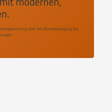
b mit modernen,
en.
Wärmegewinnung über die Stromerzeugung bis
sungen.