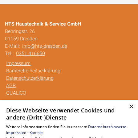
HTS Haustechnik & Service GmbH
Behringstr. 26
01159 Dresden
E-Mail:
info@hts-dresden.de
Tel.:
0351 416650
Impressum
Barrierefreiheitserklärung
Datenschutzerklärung
AGB
QUALICO
×
Unsere Bereiche
Diese Webseite verwendet Cookies und
andere (Dritt-)Dienste
Privatkunden
Gewerbekunden
Weitere Informationen finden Sie in unseren:
Datenschutzhinweise
Karriere
Impressum ·
Kontakt