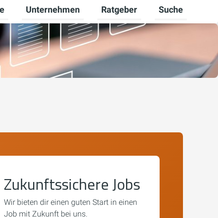
re
Unternehmen
Ratgeber
Suche
mschalten
ü für Gewerbekunden umschalten
Untermenü für Karriere umschalten
Untermenü für Unternehmen um
Untermenü für R
Zukunftssichere Jobs
Wir bieten dir einen guten Start in einen
Job mit Zukunft bei uns.