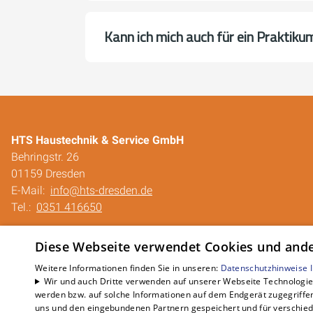
Kann ich mich auch für ein Praktik
HTS Haustechnik & Service GmbH
Behringstr. 26
01159 Dresden
E-Mail:
info@hts-dresden.de
Tel.:
0351 416650
Impressum
Diese Webseite verwendet Cookies und ander
Barrierefreiheitserklärung
Datenschutzerklärung
Weitere Informationen finden Sie in unseren:
Datenschutzhinweise
Wir und auch Dritte verwenden auf unserer Webseite Technologien
AGB
werden bzw. auf solche Informationen auf dem Endgerät zugegriffe
QUALICO
uns und den eingebundenen Partnern gespeichert und für verschiede