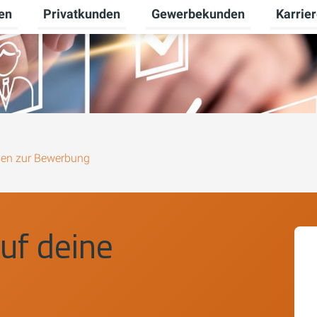
en
Privatkunden
Gewerbekunden
Karrie
Untermenü für Erneuerbare Energien umschalten
Untermenü für Privatkunden u
Untermen
gen zur Bewerbung
uf deine