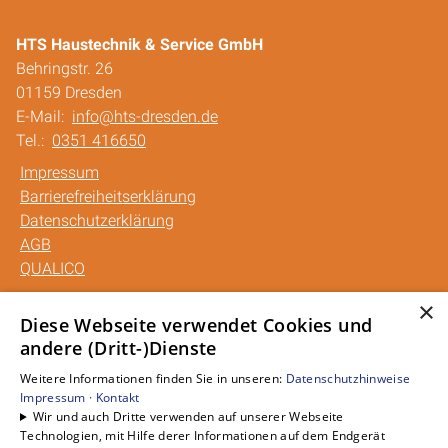
HTS Haustechnik & Service GmbH
Behringstr. 26
01159 Dresden
E-Mail:
info@hts-dresden.de
Tel.:
0351 416650
Impressum
Barrierefreiheitserklärung
Datenschutzerklärung
AGB
QUALICO
×
Unsere Bereiche
Diese Webseite verwendet Cookies und
andere (Dritt-)Dienste
Privatkunden
Gewerbekunden
Weitere Informationen finden Sie in unseren:
Datenschutzhinweise
Karriere
Impressum ·
Kontakt
Wir und auch Dritte verwenden auf unserer Webseite
Unternehmen
Technologien, mit Hilfe derer Informationen auf dem Endgerät
Kontakt