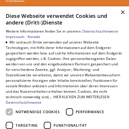
×
Unsere Bereiche
Diese Webseite verwendet Cookies und
andere (Dritt-)Dienste
Privatkunden
Gewerbekunden
Weitere Informationen finden Sie in unseren:
Datenschutzhinweise
Karriere
Impressum ·
Kontakt
Wir und auch Dritte verwenden auf unserer Webseite
Unternehmen
Technologien, mit Hilfe derer Informationen auf dem Endgerät
Kontakt
gespeichert werden bzw. auf solche Informationen auf dem Endgerät
zugegriffen werden, z.B. Cookies. Ihre personenbezogenen Daten
werden von uns und den eingebundenen Partnern gespeichert und
für verschiedene Zwecke, ggf. Analyse-, Marketing- und
Statistikzwecke verarbeitet, damit wir unseren Webseitenbesuchern
personalisierte Anzeigen oder Inhalte bereitstellen, Funktionen für
soziale Medien anbieten und Informationen über deren Interessen
und das Nutzerverhalten erhalten können. Cookies, die nicht
technisch-notwendig sind,... HIER KLICKEN ZUM WEITERLESEN
Datenschutzhinweise
NOTWENDIGE COOKIES
PERFORMANCE
TARGETING
FUNKTIONALITÄT