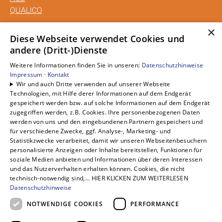
QUALICO
×
Unsere Bereiche
Diese Webseite verwendet Cookies und
andere (Dritt-)Dienste
Privatkunden
Gewerbekunden
Weitere Informationen finden Sie in unseren:
Datenschutzhinweise
Karriere
Impressum ·
Kontakt
Wir und auch Dritte verwenden auf unserer Webseite
Unternehmen
Technologien, mit Hilfe derer Informationen auf dem Endgerät
Kontakt
gespeichert werden bzw. auf solche Informationen auf dem Endgerät
zugegriffen werden, z.B. Cookies. Ihre personenbezogenen Daten
werden von uns und den eingebundenen Partnern gespeichert und
für verschiedene Zwecke, ggf. Analyse-, Marketing- und
Statistikzwecke verarbeitet, damit wir unseren Webseitenbesuchern
personalisierte Anzeigen oder Inhalte bereitstellen, Funktionen für
soziale Medien anbieten und Informationen über deren Interessen
und das Nutzerverhalten erhalten können. Cookies, die nicht
technisch-notwendig sind,... HIER KLICKEN ZUM WEITERLESEN
Datenschutzhinweise
NOTWENDIGE COOKIES
PERFORMANCE