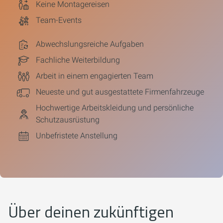
Keine Montagereisen
Team-Events
Abwechslungsreiche Aufgaben
Fachliche Weiterbildung
Arbeit in einem engagierten Team
Neueste und gut ausgestattete Firmenfahrzeuge
Hochwertige Arbeitskleidung und persönliche
Schutzausrüstung
Unbefristete Anstellung
Über deinen zukünftigen