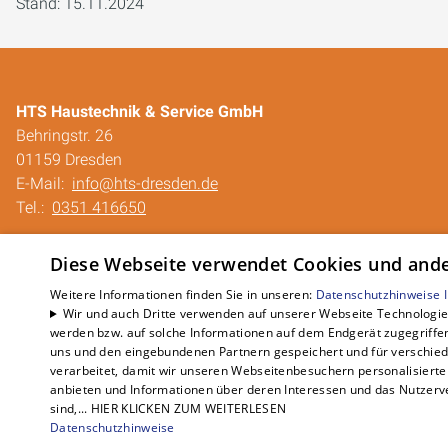
Stand: 15.11.2024
HTS Haustechnik & Service GmbH
Behringstr. 26
01159 Dresden
E-Mail:
info@hts-dresden.de
Tel.:
0351 416650
Impressum
Diese Webseite verwendet Cookies und ander
Barrierefreiheitserklärung
Datenschutzerklärung
Weitere Informationen finden Sie in unseren:
Datenschutzhinweise
Wir und auch Dritte verwenden auf unserer Webseite Technologien
AGB
werden bzw. auf solche Informationen auf dem Endgerät zugegriffe
QUALICO
uns und den eingebundenen Partnern gespeichert und für verschiede
verarbeitet, damit wir unseren Webseitenbesuchern personalisierte 
anbieten und Informationen über deren Interessen und das Nutzerve
sind,... HIER KLICKEN ZUM WEITERLESEN
Datenschutzhinweise