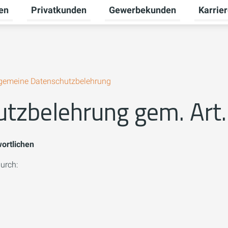
en
Privatkunden
Gewerbekunden
Karrie
Untermenü für Erneuerbare Energien umschalten
Untermenü für Privatkunden u
Untermen
lgemeine Datenschutzbelehrung
utzbelehrung gem. Art
ortlichen
urch: