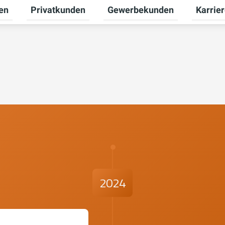
en
Privatkunden
Gewerbekunden
Karrie
Untermenü für Erneuerbare Energien umschalten
Untermenü für Privatkunden u
Untermen
2024