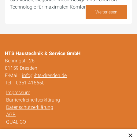
Technologie für maximalen Komfort und minimalen…
Weiterlesen
03. April 2025
HTS Haustechnik & Service GmbH
Behringstr. 26
01159 Dresden
E-Mail:
info@hts-dresden.de
Tel.:
0351 416650
Impressum
Barrierefreiheitserklärung
Datenschutzerklärung
AGB
QUALICO
×
Unsere Bereiche