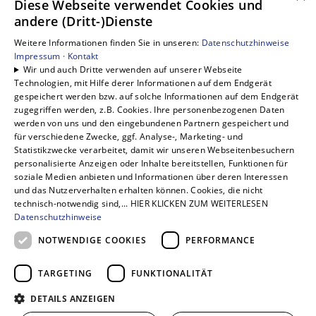
Diese Webseite verwendet Cookies und
andere (Dritt-)Dienste
Privatkunden
Gewerbekunden
Weitere Informationen finden Sie in unseren:
Datenschutzhinweise
Karriere
Impressum ·
Kontakt
Wir und auch Dritte verwenden auf unserer Webseite
Unternehmen
Technologien, mit Hilfe derer Informationen auf dem Endgerät
Kontakt
gespeichert werden bzw. auf solche Informationen auf dem Endgerät
zugegriffen werden, z.B. Cookies. Ihre personenbezogenen Daten
werden von uns und den eingebundenen Partnern gespeichert und
für verschiedene Zwecke, ggf. Analyse-, Marketing- und
Statistikzwecke verarbeitet, damit wir unseren Webseitenbesuchern
personalisierte Anzeigen oder Inhalte bereitstellen, Funktionen für
soziale Medien anbieten und Informationen über deren Interessen
und das Nutzerverhalten erhalten können. Cookies, die nicht
technisch-notwendig sind,... HIER KLICKEN ZUM WEITERLESEN
Datenschutzhinweise
NOTWENDIGE COOKIES
PERFORMANCE
TARGETING
FUNKTIONALITÄT
DETAILS ANZEIGEN