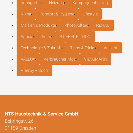
hansgrohe
Heizung
Kampagnenbeitrag
Klima
Komfort & Hygiene
Lifestyle
Marken & Produkte
Photovoltaik
REHAU
Sanipa
Solar
STIEBEL ELTRON
Technologie & Zukunft
Tipps & Tricks
Vaillant
VALLOX
Verbraucherinfos
VIESSMANN
Villeroy + Boch
HTS Haustechnik & Service GmbH
Behringstr. 26
01159 Dresden