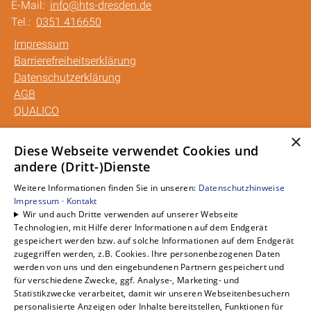
E-Mail:
info@hts-dresden.de
Tel.:
0351 416650
Impressum
Barrierefreiheitserklärung
Datenschutzerklärung
AGB
QUALICO
×
Unsere Bereiche
Diese Webseite verwendet Cookies und
andere (Dritt-)Dienste
Privatkunden
Gewerbekunden
Weitere Informationen finden Sie in unseren:
Datenschutzhinweise
Karriere
Impressum ·
Kontakt
Wir und auch Dritte verwenden auf unserer Webseite
Unternehmen
Technologien, mit Hilfe derer Informationen auf dem Endgerät
Kontakt
gespeichert werden bzw. auf solche Informationen auf dem Endgerät
zugegriffen werden, z.B. Cookies. Ihre personenbezogenen Daten
werden von uns und den eingebundenen Partnern gespeichert und
für verschiedene Zwecke, ggf. Analyse-, Marketing- und
Statistikzwecke verarbeitet, damit wir unseren Webseitenbesuchern
personalisierte Anzeigen oder Inhalte bereitstellen, Funktionen für