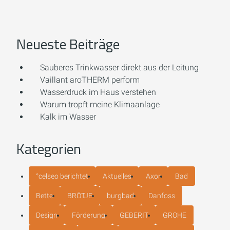
Neueste Beiträge
Sauberes Trinkwasser direkt aus der Leitung
Vaillant aroTHERM perform
Wasserdruck im Haus verstehen
Warum tropft meine Klimaanlage
Kalk im Wasser
Kategorien
°celseo berichtet
Aktuelles
Axor
Bad
Bette
BRÖTJE
burgbad
Danfoss
Design
Förderung
GEBERIT
GROHE