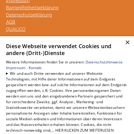
Impressum
Barrierefreiheitserklärung
Datenschutzerklärung
AGB
QUALICO
×
Unsere Bereiche
Diese Webseite verwendet Cookies und
andere (Dritt-)Dienste
Privatkunden
Gewerbekunden
Weitere Informationen finden Sie in unseren:
Datenschutzhinweise
Karriere
Impressum ·
Kontakt
Wir und auch Dritte verwenden auf unserer Webseite
Unternehmen
Technologien, mit Hilfe derer Informationen auf dem Endgerät
Kontakt
gespeichert werden bzw. auf solche Informationen auf dem Endgerät
zugegriffen werden, z.B. Cookies. Ihre personenbezogenen Daten
werden von uns und den eingebundenen Partnern gespeichert und
für verschiedene Zwecke, ggf. Analyse-, Marketing- und
Statistikzwecke verarbeitet, damit wir unseren Webseitenbesuchern
personalisierte Anzeigen oder Inhalte bereitstellen, Funktionen für
soziale Medien anbieten und Informationen über deren Interessen
und das Nutzerverhalten erhalten können. Cookies, die nicht
technisch-notwendig sind,... HIER KLICKEN ZUM WEITERLESEN