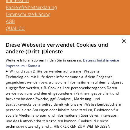
Impressum
Barrierefreiheitserklärung
Datenschutzerklärung
AGB
QUALICO
×
Unsere Bereiche
Diese Webseite verwendet Cookies und
andere (Dritt-)Dienste
Privatkunden
Gewerbekunden
Weitere Informationen finden Sie in unseren:
Datenschutzhinweise
Karriere
Impressum ·
Kontakt
Wir und auch Dritte verwenden auf unserer Webseite
Unternehmen
Technologien, mit Hilfe derer Informationen auf dem Endgerät
Kontakt
gespeichert werden bzw. auf solche Informationen auf dem Endgerät
zugegriffen werden, z.B. Cookies. Ihre personenbezogenen Daten
werden von uns und den eingebundenen Partnern gespeichert und
für verschiedene Zwecke, ggf. Analyse-, Marketing- und
Statistikzwecke verarbeitet, damit wir unseren Webseitenbesuchern
personalisierte Anzeigen oder Inhalte bereitstellen, Funktionen für
soziale Medien anbieten und Informationen über deren Interessen
und das Nutzerverhalten erhalten können. Cookies, die nicht
technisch-notwendig sind,... HIER KLICKEN ZUM WEITERLESEN