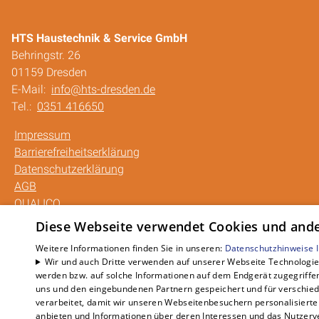
HTS Haustechnik & Service GmbH
Behringstr. 26
01159 Dresden
E-Mail:
info@hts-dresden.de
Tel.:
0351 416650
Impressum
Barrierefreiheitserklärung
Datenschutzerklärung
AGB
QUALICO
Diese Webseite verwendet Cookies und ander
Weitere Informationen finden Sie in unseren:
Datenschutzhinweise
Wir und auch Dritte verwenden auf unserer Webseite Technologien
werden bzw. auf solche Informationen auf dem Endgerät zugegriffe
uns und den eingebundenen Partnern gespeichert und für verschiede
verarbeitet, damit wir unseren Webseitenbesuchern personalisierte 
anbieten und Informationen über deren Interessen und das Nutzerve