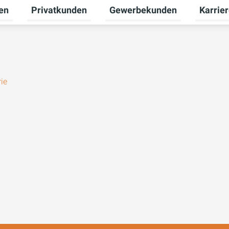
en
Privatkunden
Gewerbekunden
Karrie
Untermenü für Erneuerbare Energien umschalten
Untermenü für Privatkunden u
Untermen
ie