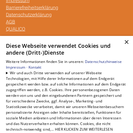
Impressum
Barrierefreiheitserklärung
Datenschutzerklärung
AGB
QUALICO
×
Unsere Bereiche
Diese Webseite verwendet Cookies und
andere (Dritt-)Dienste
Privatkunden
Gewerbekunden
Weitere Informationen finden Sie in unseren:
Datenschutzhinweise
Karriere
Impressum ·
Kontakt
Wir und auch Dritte verwenden auf unserer Webseite
Unternehmen
Technologien, mit Hilfe derer Informationen auf dem Endgerät
Kontakt
gespeichert werden bzw. auf solche Informationen auf dem Endgerät
zugegriffen werden, z.B. Cookies. Ihre personenbezogenen Daten
werden von uns und den eingebundenen Partnern gespeichert und
für verschiedene Zwecke, ggf. Analyse-, Marketing- und
Statistikzwecke verarbeitet, damit wir unseren Webseitenbesuchern
personalisierte Anzeigen oder Inhalte bereitstellen, Funktionen für
soziale Medien anbieten und Informationen über deren Interessen
und das Nutzerverhalten erhalten können. Cookies, die nicht
technisch-notwendig sind,... HIER KLICKEN ZUM WEITERLESEN