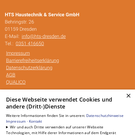
HTS Haustechnik & Service GmbH
Behringstr. 26
01159 Dresden
E-Mail:
info@hts-dresden.de
Tel.:
0351 416650
Impressum
Barrierefreiheitserklärung
Datenschutzerklärung
AGB
QUALICO
×
Unsere Bereiche
Diese Webseite verwendet Cookies und
andere (Dritt-)Dienste
Privatkunden
Gewerbekunden
Weitere Informationen finden Sie in unseren:
Datenschutzhinweise
Karriere
Impressum ·
Kontakt
Wir und auch Dritte verwenden auf unserer Webseite
Unternehmen
Technologien, mit Hilfe derer Informationen auf dem Endgerät