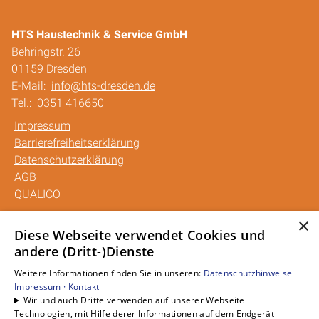
HTS Haustechnik & Service GmbH
Behringstr. 26
01159 Dresden
E-Mail:
info@hts-dresden.de
Tel.:
0351 416650
Impressum
Barrierefreiheitserklärung
Datenschutzerklärung
AGB
QUALICO
×
Unsere Bereiche
Diese Webseite verwendet Cookies und
andere (Dritt-)Dienste
Privatkunden
Gewerbekunden
Weitere Informationen finden Sie in unseren:
Datenschutzhinweise
Karriere
Impressum ·
Kontakt
Wir und auch Dritte verwenden auf unserer Webseite
Unternehmen
Technologien, mit Hilfe derer Informationen auf dem Endgerät