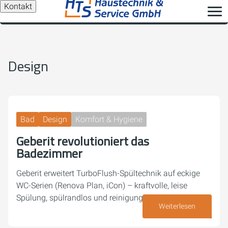
Kontakt
Design
Bad
Design
Komfort & Hygiene
Geberit revolutioniert das
Badezimmer
Geberit erweitert TurboFlush-Spültechnik auf eckige
WC-Serien (Renova Plan, iCon) – kraftvolle, leise
Spülung, spülrandlos und reinigungsfreundlich
Weiterlesen
07. Juli 2026