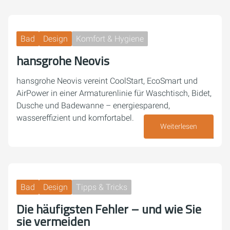
Bad
Design
Komfort & Hygiene
hansgrohe Neovis
hansgrohe Neovis vereint CoolStart, EcoSmart und
AirPower in einer Armaturenlinie für Waschtisch, Bidet,
Dusche und Badewanne – energiesparend,
wassereffizient und komfortabel.
Weiterlesen
26. Juni 2026
Bad
Design
Tipps & Tricks
Die häufigsten Fehler – und wie Sie
sie vermeiden