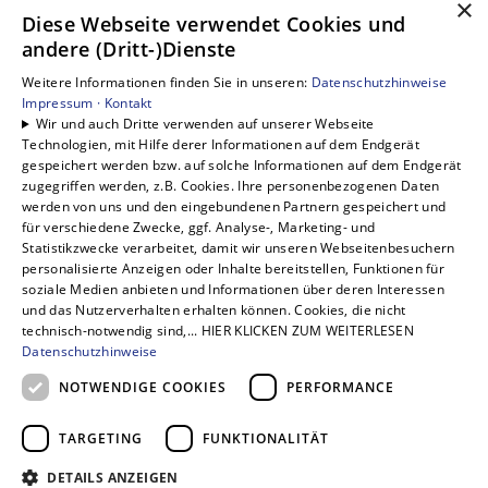
×
Unsere Bereiche
Diese Webseite verwendet Cookies und
andere (Dritt-)Dienste
Privatkunden
Gewerbekunden
Weitere Informationen finden Sie in unseren:
Datenschutzhinweise
Karriere
Impressum ·
Kontakt
Wir und auch Dritte verwenden auf unserer Webseite
Unternehmen
Technologien, mit Hilfe derer Informationen auf dem Endgerät
Kontakt
gespeichert werden bzw. auf solche Informationen auf dem Endgerät
zugegriffen werden, z.B. Cookies. Ihre personenbezogenen Daten
werden von uns und den eingebundenen Partnern gespeichert und
für verschiedene Zwecke, ggf. Analyse-, Marketing- und
Statistikzwecke verarbeitet, damit wir unseren Webseitenbesuchern
personalisierte Anzeigen oder Inhalte bereitstellen, Funktionen für
soziale Medien anbieten und Informationen über deren Interessen
und das Nutzerverhalten erhalten können. Cookies, die nicht
technisch-notwendig sind,... HIER KLICKEN ZUM WEITERLESEN
Datenschutzhinweise
NOTWENDIGE COOKIES
PERFORMANCE
TARGETING
FUNKTIONALITÄT
DETAILS ANZEIGEN