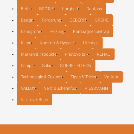
Bette
BRÖTJE
burgbad
Danfoss
Design
Förderung
GEBERIT
GROHE
hansgrohe
Heizung
Kampagnenbeitrag
Klima
Komfort & Hygiene
Lifestyle
Marken & Produkte
Photovoltaik
REHAU
Sanipa
Solar
STIEBEL ELTRON
Technologie & Zukunft
Tipps & Tricks
Vaillant
VALLOX
Verbraucherinfos
VIESSMANN
Villeroy + Boch