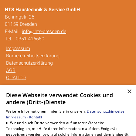
HTS Haustechnik & Service GmbH
Behringstr. 26
01159 Dresden
E-Mail:
info@hts-dresden.de
Tel.:
0351 416650
Impressum
Barrierefreiheitserklärung
Datenschutzerklärung
AGB
QUALICO
×
Unsere Bereiche
Diese Webseite verwendet Cookies und
andere (Dritt-)Dienste
Privatkunden
Gewerbekunden
Weitere Informationen finden Sie in unseren:
Datenschutzhinweise
Karriere
Impressum ·
Kontakt
Wir und auch Dritte verwenden auf unserer Webseite
Unternehmen
Technologien, mit Hilfe derer Informationen auf dem Endgerät
Kontakt
gespeichert werden bzw. auf solche Informationen auf dem Endgerät