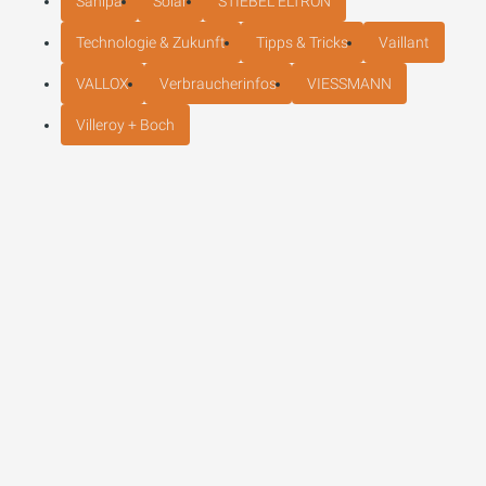
Sanipa
Solar
STIEBEL ELTRON
Technologie & Zukunft
Tipps & Tricks
Vaillant
VALLOX
Verbraucherinfos
VIESSMANN
Villeroy + Boch