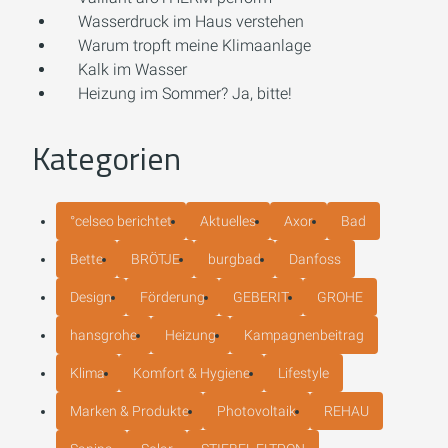
Wasserdruck im Haus verstehen
Warum tropft meine Klimaanlage
Kalk im Wasser
Heizung im Sommer? Ja, bitte!
Kategorien
°celseo berichtet
Aktuelles
Axor
Bad
Bette
BRÖTJE
burgbad
Danfoss
Design
Förderung
GEBERIT
GROHE
hansgrohe
Heizung
Kampagnenbeitrag
Klima
Komfort & Hygiene
Lifestyle
Marken & Produkte
Photovoltaik
REHAU