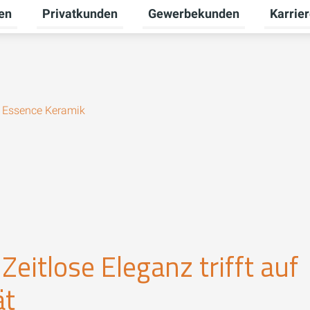
en
Privatkunden
Gewerbekunden
Karrie
Untermenü für Erneuerbare Energien umschalten
Untermenü für Privatkunden u
Untermen
Essence Keramik
itlose Eleganz trifft auf
ät