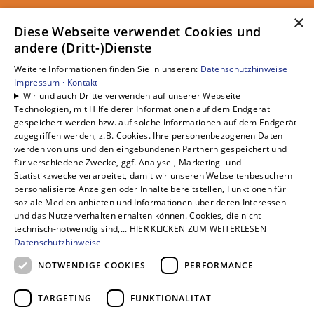
×
Unsere Bereiche
Diese Webseite verwendet Cookies und
andere (Dritt-)Dienste
Privatkunden
Gewerbekunden
Weitere Informationen finden Sie in unseren:
Datenschutzhinweise
Karriere
Impressum ·
Kontakt
Wir und auch Dritte verwenden auf unserer Webseite
Unternehmen
Technologien, mit Hilfe derer Informationen auf dem Endgerät
Kontakt
gespeichert werden bzw. auf solche Informationen auf dem Endgerät
zugegriffen werden, z.B. Cookies. Ihre personenbezogenen Daten
werden von uns und den eingebundenen Partnern gespeichert und
für verschiedene Zwecke, ggf. Analyse-, Marketing- und
Statistikzwecke verarbeitet, damit wir unseren Webseitenbesuchern
personalisierte Anzeigen oder Inhalte bereitstellen, Funktionen für
soziale Medien anbieten und Informationen über deren Interessen
und das Nutzerverhalten erhalten können. Cookies, die nicht
technisch-notwendig sind,... HIER KLICKEN ZUM WEITERLESEN
Datenschutzhinweise
NOTWENDIGE COOKIES
PERFORMANCE
TARGETING
FUNKTIONALITÄT