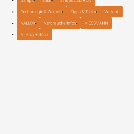
Sanipa
Solar
STIEBEL ELTRON
Technologie & Zukunft
Tipps & Tricks
Vaillant
VALLOX
Verbraucherinfos
VIESSMANN
Villeroy + Boch