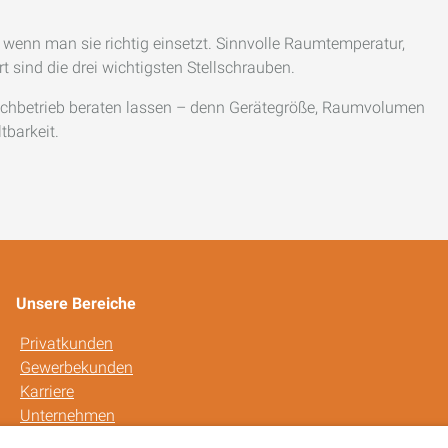
enn man sie richtig einsetzt. Sinnvolle Raumtemperatur,
 sind die drei wichtigsten Stellschrauben.
 Fachbetrieb beraten lassen – denn Gerätegröße, Raumvolumen
tbarkeit.
Unsere Bereiche
Privatkunden
Gewerbekunden
Karriere
Unternehmen
Kontakt