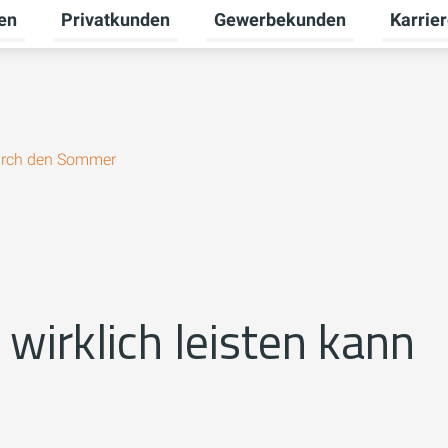
en
Privatkunden
Gewerbekunden
Karrie
Untermenü für Erneuerbare Energien umschalten
Untermenü für Privatkunden u
Untermen
urch den Sommer
wirklich leisten kann