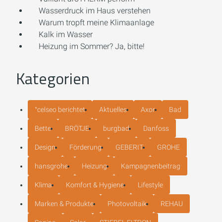
Wasserdruck im Haus verstehen
Warum tropft meine Klimaanlage
Kalk im Wasser
Heizung im Sommer? Ja, bitte!
Kategorien
°celseo berichtet
Aktuelles
Axor
Bad
Bette
BRÖTJE
burgbad
Danfoss
Design
Förderung
GEBERIT
GROHE
hansgrohe
Heizung
Kampagnenbeitrag
Klima
Komfort & Hygiene
Lifestyle
Marken & Produkte
Photovoltaik
REHAU