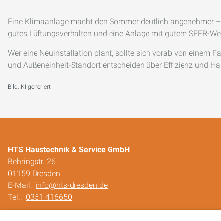
Eine Klimaanlage macht den Sommer deutlich angenehmer – w
gutes Lüftungsverhalten und eine Anlage mit gutem SEER-Wert
Wer eine Neuinstallation plant, sollte sich vorab von einem
und Außeneinheit-Standort entscheiden über Effizienz und Hal
Bild: KI generiert
HTS Haustechnik & Service GmbH
Behringstr. 26
01159 Dresden
E-Mail:
info@hts-dresden.de
Tel.:
0351 416650
Impressum