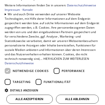
Gewerbekunden
Weitere Informationen finden Sie in unseren:
Datenschutzhinweise
Karriere
Impressum ·
Kontakt
Wir und auch Dritte verwenden auf unserer Webseite
Unternehmen
Technologien, mit Hilfe derer Informationen auf dem Endgerät
Kontakt
gespeichert werden bzw. auf solche Informationen auf dem Endgerät
zugegriffen werden, z.B. Cookies. Ihre personenbezogenen Daten
werden von uns und den eingebundenen Partnern gespeichert und
für verschiedene Zwecke, ggf. Analyse-, Marketing- und
Statistikzwecke verarbeitet, damit wir unseren Webseitenbesuchern
personalisierte Anzeigen oder Inhalte bereitstellen, Funktionen für
soziale Medien anbieten und Informationen über deren Interessen
und das Nutzerverhalten erhalten können. Cookies, die nicht
technisch-notwendig sind,... HIER KLICKEN ZUM WEITERLESEN
Datenschutzhinweise
NOTWENDIGE COOKIES
PERFORMANCE
TARGETING
FUNKTIONALITÄT
DETAILS ANZEIGEN
ALLE AKZEPTIEREN
ALLE ABLEHNEN