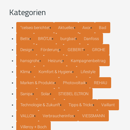
Kategorien
°celseo berichtet
Aktuelles
Axor
Bad
Bette
BRÖTJE
burgbad
Danfoss
Design
Förderung
GEBERIT
GROHE
hansgrohe
Heizung
Kampagnenbeitrag
Klima
Komfort & Hygiene
Lifestyle
Marken & Produkte
Photovoltaik
REHAU
Sanipa
Solar
STIEBEL ELTRON
Technologie & Zukunft
Tipps & Tricks
Vaillant
VALLOX
Verbraucherinfos
VIESSMANN
Villeroy + Boch