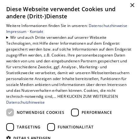
×
Unsere Bereiche
Diese Webseite verwendet Cookies und
andere (Dritt-)Dienste
Privatkunden
Gewerbekunden
Weitere Informationen finden Sie in unseren:
Datenschutzhinweise
Karriere
Impressum ·
Kontakt
Wir und auch Dritte verwenden auf unserer Webseite
Unternehmen
Technologien, mit Hilfe derer Informationen auf dem Endgerät
Kontakt
gespeichert werden bzw. auf solche Informationen auf dem Endgerät
zugegriffen werden, z.B. Cookies. Ihre personenbezogenen Daten
werden von uns und den eingebundenen Partnern gespeichert und
für verschiedene Zwecke, ggf. Analyse-, Marketing- und
Statistikzwecke verarbeitet, damit wir unseren Webseitenbesuchern
personalisierte Anzeigen oder Inhalte bereitstellen, Funktionen für
soziale Medien anbieten und Informationen über deren Interessen
und das Nutzerverhalten erhalten können. Cookies, die nicht
technisch-notwendig sind,... HIER KLICKEN ZUM WEITERLESEN
Datenschutzhinweise
NOTWENDIGE COOKIES
PERFORMANCE
TARGETING
FUNKTIONALITÄT
DETAILS ANZEIGEN