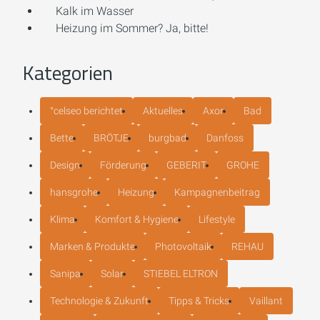
Kalk im Wasser
Heizung im Sommer? Ja, bitte!
Kategorien
°celseo berichtet
Aktuelles
Axor
Bad
Bette
BRÖTJE
burgbad
Danfoss
Design
Förderung
GEBERIT
GROHE
hansgrohe
Heizung
Kampagnenbeitrag
Klima
Komfort & Hygiene
Lifestyle
Marken & Produkte
Photovoltaik
REHAU
Sanipa
Solar
STIEBEL ELTRON
Technologie & Zukunft
Tipps & Tricks
Vaillant