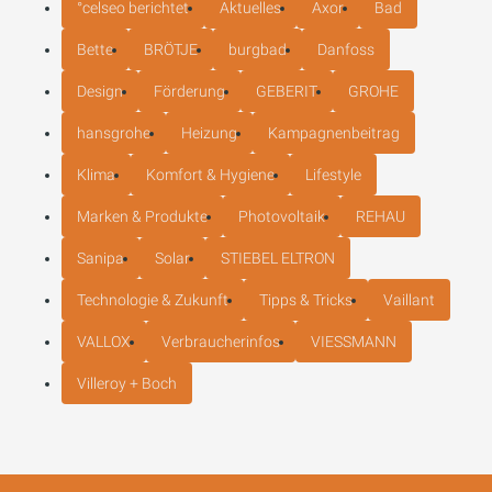
°celseo berichtet
Aktuelles
Axor
Bad
Bette
BRÖTJE
burgbad
Danfoss
Design
Förderung
GEBERIT
GROHE
hansgrohe
Heizung
Kampagnenbeitrag
Klima
Komfort & Hygiene
Lifestyle
Marken & Produkte
Photovoltaik
REHAU
Sanipa
Solar
STIEBEL ELTRON
Technologie & Zukunft
Tipps & Tricks
Vaillant
VALLOX
Verbraucherinfos
VIESSMANN
Villeroy + Boch