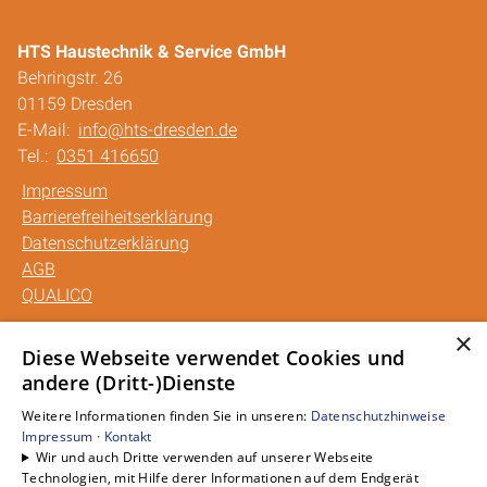
HTS Haustechnik & Service GmbH
Behringstr. 26
01159 Dresden
E-Mail:
info@hts-dresden.de
Tel.:
0351 416650
Impressum
Barrierefreiheitserklärung
Datenschutzerklärung
AGB
QUALICO
×
Unsere Bereiche
Diese Webseite verwendet Cookies und
andere (Dritt-)Dienste
Privatkunden
Gewerbekunden
Weitere Informationen finden Sie in unseren:
Datenschutzhinweise
Karriere
Impressum ·
Kontakt
Wir und auch Dritte verwenden auf unserer Webseite
Unternehmen
Technologien, mit Hilfe derer Informationen auf dem Endgerät
Kontakt