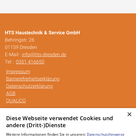
HTS Haustechnik & Service GmbH
Behringstr. 26
01159 Dresden
E-Mail:
info@hts-dresden.de
Tel.:
0351 416650
Impressum
Barrierefreiheitserklärung
Datenschutzerklärung
AGB
QUALICO
×
Unsere Bereiche
Diese Webseite verwendet Cookies und
andere (Dritt-)Dienste
Privatkunden
Gewerbekunden
Weitere Informationen finden Sie in unseren:
Datenschutzhinweise