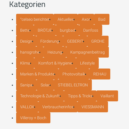
Kategorien
°celseo berichtet
Aktuelles
Axor
Bad
Bette
BRÖTJE
burgbad
Danfoss
Design
Förderung
GEBERIT
GROHE
hansgrohe
Heizung
Kampagnenbeitrag
Klima
Komfort & Hygiene
Lifestyle
Marken & Produkte
Photovoltaik
REHAU
Sanipa
Solar
STIEBEL ELTRON
Technologie & Zukunft
Tipps & Tricks
Vaillant
VALLOX
Verbraucherinfos
VIESSMANN
Villeroy + Boch